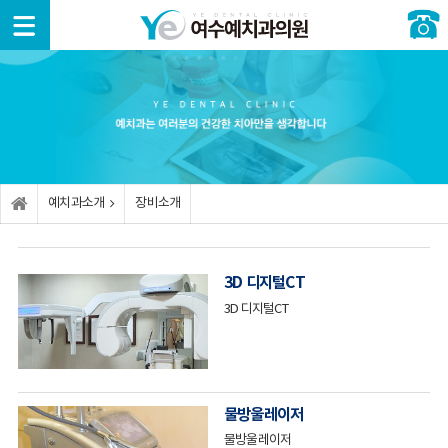
예치과
치아교
임플란
심미치
소아/
일반진
커뮤니
소개
정
트
료
청소년
료
티
예
치
임
라
구
충
공
치과
아교
플란
미네
강검
치치
지사
정이
트란?
이트
진
료
항
란?
장
예치과소개
장비소개
비소
레
올
성
신
언
개
증
이저
세라
장기
경치
론보
상별
임플
믹
교정
료
도
치아
란트
병
3D 디지털CT
교정
원둘
치
외
턱
이
3D 디지털CT
러보
고
아미
상과
관절
벤트
기
보
난이
백
외과
안내
이는
도임
적 처
잇
교정
플란
치
진
잇
몸치
전
트
료안
몸성
료
후사
물방울레이저
내
안
형
충
진
보이
보
치의
사
물방울레이저