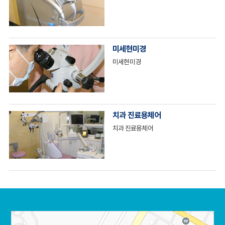
는교
험임
예방
오
랑니
정
플란
및 치
시는
발치
트
료
길
투
스
명교
뼈
지
케일
미세현미경
정
이식
점안
링
미세현미경
임플
내
란트
소
아치
당
료
일식
치과 진료용체어
립임
이
플란
갈이
치과 진료용체어
트
틀
틀
니
니임
플란
트
무
치악