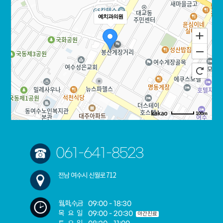
임플
란트
예치과의원
오
스템
임플
란트
재
수술
임플
란트
100m
로드뷰
길찾기
지도 크게 보기
061-641-8523
전남 여수시 신월로 712
월,화,수,금
09:00 - 18:30
목요일
09:00 - 20:30
야간진료